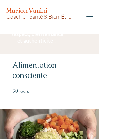
Marion Vanini
Coach en Santé & Bien-Être
Respect, bienveillance
et authenticité !
Alimentation
consciente
30
30 jours
jours