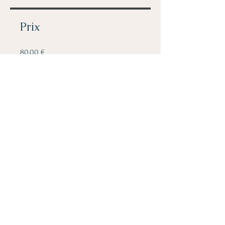
Prix
80,00 €
Partager
Rejoindre