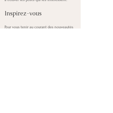
Inspirez-vous
Pour vous tenir au courant des nouveautés 
Wix, y compris des conseils et des articles 
intéressants, n’hésitez pas à consulter le 
Wix Blog. Vous pourriez même y trouver de 
l’inspiration pour créer votre propre blog. 
N’hésitez plus, commencez à rédiger dès 
aujourd’hui.
Voir tout
Posts récents